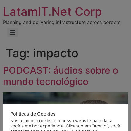
LatamIT.Net Corp
Planning and delivering infrastructure across borders
Tag:
impacto
PODCAST: áudios sobre o
mundo tecnológico
Políticas de Cookies
Nós usamos cookies em nosso website para dar a
você a melhor experiencia. Clicando em “Aceito”, você